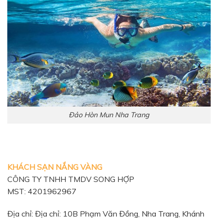
Đảo Hòn Mun Nha Trang
KHÁCH SẠN NẮNG VÀNG
CÔNG TY TNHH TMDV SONG HỢP
MST: 4201962967
Địa chỉ: Địa chỉ: 10B Phạm Văn Đồng, Nha Trang, Khánh