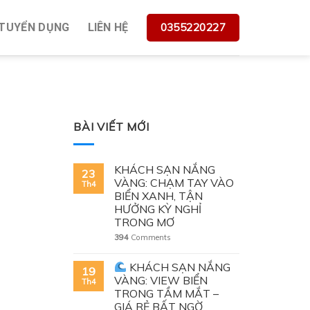
0355220227
TUYỂN DỤNG
LIÊN HỆ
В НЯЧАНГЕ — ПОЧЕМУ?
BÀI VIẾT MỚI
KHÁCH SẠN NẮNG
23
VÀNG: CHẠM TAY VÀO
Th4
BIỂN XANH, TẬN
HƯỞNG KỲ NGHỈ
TRONG MƠ
394
Comments
KHÁCH SẠN NẮNG
19
VÀNG: VIEW BIỂN
Th4
TRONG TẦM MẮT –
GIÁ RẺ BẤT NGỜ