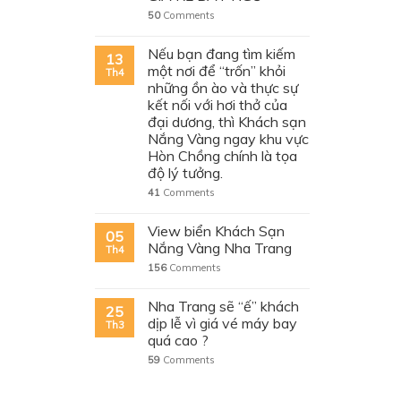
50
Comments
Nếu bạn đang tìm kiếm
13
một nơi để “trốn” khỏi
Th4
những ồn ào và thực sự
kết nối với hơi thở của
đại dương, thì Khách sạn
Nắng Vàng ngay khu vực
Hòn Chồng chính là tọa
độ lý tưởng.
41
Comments
View biển Khách Sạn
05
Nắng Vàng Nha Trang
Th4
156
Comments
Nha Trang sẽ “ế” khách
25
dịp lễ vì giá vé máy bay
Th3
quá cao ?
59
Comments