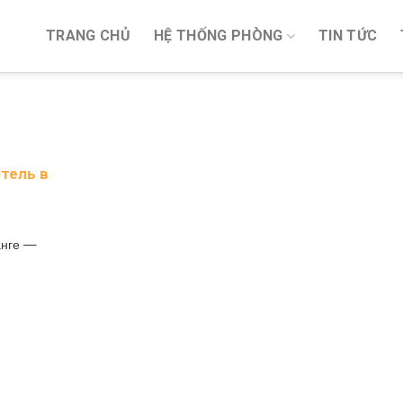
TRANG CHỦ
HỆ THỐNG PHÒNG
TIN TỨC
ЯЗЫЧНЫЕ ТУРИСТЫ ВЫБИРАЮТ ЭТОТ ОТЕЛЬ 
тель в
анге —