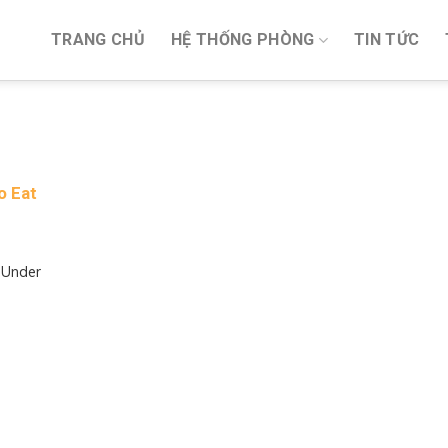
TRANG CHỦ
HỆ THỐNG PHÒNG
TIN TỨC
HEAP EATS IN NHA TRANG – WHAT AND WHERE
o Eat
 Under