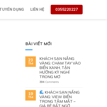
0355220227
TUYỂN DỤNG
LIÊN HỆ
 TO EAT UNDER $5
BÀI VIẾT MỚI
KHÁCH SẠN NẮNG
23
VÀNG: CHẠM TAY VÀO
Th4
BIỂN XANH, TẬN
HƯỞNG KỲ NGHỈ
TRONG MƠ
394
Comments
KHÁCH SẠN NẮNG
19
VÀNG: VIEW BIỂN
Th4
TRONG TẦM MẮT –
GIÁ RẺ BẤT NGỜ