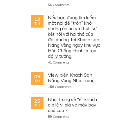
50
Comments
Nếu bạn đang tìm kiếm
13
một nơi để “trốn” khỏi
Th4
những ồn ào và thực sự
kết nối với hơi thở của
đại dương, thì Khách sạn
Nắng Vàng ngay khu vực
Hòn Chồng chính là tọa
độ lý tưởng.
41
Comments
View biển Khách Sạn
05
Nắng Vàng Nha Trang
Th4
156
Comments
Nha Trang sẽ “ế” khách
25
dịp lễ vì giá vé máy bay
Th3
quá cao ?
59
Comments