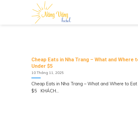
Skip to content
TAG ARCHIVES:
C
Cheap Eats in Nha Trang – What and Where t
Under $5
10 Tháng 11, 2025
Cheap Eats in Nha Trang – What and Where to Eat
$5 KHÁCH...