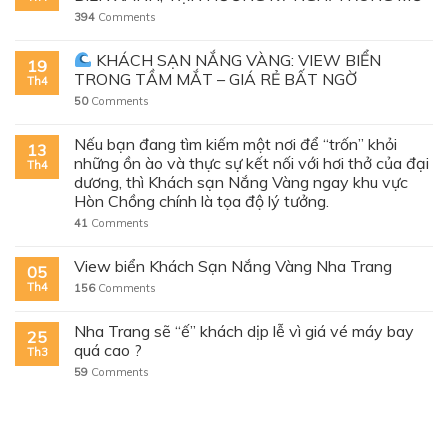
394
Comments
KHÁCH SẠN NẮNG VÀNG: VIEW BIỂN
19
TRONG TẦM MẮT – GIÁ RẺ BẤT NGỜ
Th4
50
Comments
Nếu bạn đang tìm kiếm một nơi để “trốn” khỏi
13
những ồn ào và thực sự kết nối với hơi thở của đại
Th4
dương, thì Khách sạn Nắng Vàng ngay khu vực
Hòn Chồng chính là tọa độ lý tưởng.
41
Comments
View biển Khách Sạn Nắng Vàng Nha Trang
05
Th4
156
Comments
Nha Trang sẽ “ế” khách dịp lễ vì giá vé máy bay
25
quá cao ?
Th3
59
Comments