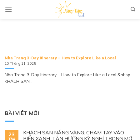
Skip to content
TAG ARCHIVES:
NHA TRANG 3-DAY ITINERARY –
HOW TO EXPLORE LIKE A LOCAL
Nha Trang 3-Day Itinerary – How to Explore Like a Local
10 Tháng 11, 2025
Nha Trang 3-Day Itinerary – How to Explore Like a Local &nbsp ;
KHÁCH SẠN...
BÀI VIẾT MỚI
KHÁCH SẠN NẮNG VÀNG: CHẠM TAY VÀO
23
BIỂN XANH, TẬN HƯỞNG KỲ NGHỈ TRONG MƠ
Th4