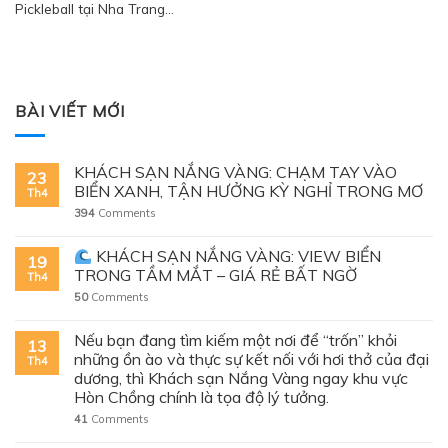
Pickleball tại Nha Trang...
BÀI VIẾT MỚI
KHÁCH SẠN NẮNG VÀNG: CHẠM TAY VÀO
23
BIỂN XANH, TẬN HƯỞNG KỲ NGHỈ TRONG MƠ
Th4
394
Comments
KHÁCH SẠN NẮNG VÀNG: VIEW BIỂN
19
TRONG TẦM MẮT – GIÁ RẺ BẤT NGỜ
Th4
50
Comments
Nếu bạn đang tìm kiếm một nơi để “trốn” khỏi
13
những ồn ào và thực sự kết nối với hơi thở của đại
Th4
dương, thì Khách sạn Nắng Vàng ngay khu vực
Hòn Chồng chính là tọa độ lý tưởng.
41
Comments