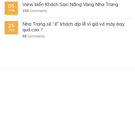
View biển Khách Sạn Nắng Vàng Nha Trang
05
Th4
156
Comments
Nha Trang sẽ “ế” khách dịp lễ vì giá vé máy bay
25
quá cao ?
Th3
59
Comments