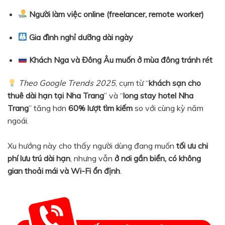
Người làm việc online (freelancer, remote worker)
Gia đình nghỉ dưỡng dài ngày
Khách Nga và Đông Âu muốn ở mùa đông tránh rét
Theo Google Trends 2025
, cụm từ “
khách sạn cho
thuê dài hạn tại Nha Trang
” và “
long stay hotel Nha
Trang
” tăng hơn
60% lượt tìm kiếm
so với cùng kỳ năm
ngoái.
Xu hướng này cho thấy người dùng đang muốn
tối ưu chi
phí lưu trú dài hạn
, nhưng vẫn
ở nơi gần biển, có không
gian thoải mái và Wi-Fi ổn định
.