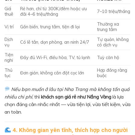
Giá
Rẻ hơn, chỉ từ 300K/đêm hoặc ưu
7–10 triệu/tháng
thuê
đãi 4–6 triệu/tháng
Thường xa
Vị trí
Gần biển, trung tâm, tiện đi lại
trung tâm
Dịch
Tự quản, không
Có lễ tân, dọn phòng, an ninh 24/7
vụ
có dịch vụ
Tiện
Đầy đủ Wi-Fi, điều hòa, TV, tủ lạnh
Tuỳ căn hộ
nghi
Thủ
Hợp đồng ràng
Đơn giản, không cần đặt cọc lớn
tục
buộc
Nếu bạn muốn ở lâu tại Nha Trang mà không tốn quá
nhiều chi phí
, thì
khách sạn giá rẻ như Nắng Vàng
là lựa
chọn đáng cân nhắc nhất — vừa tiện lợi, vừa tiết kiệm, vừa
an toàn.
4. Không gian yên tĩnh, thích hợp cho người