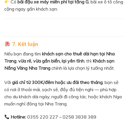
Có
bãi đậu xe máy miễn phí tại tầng G
, bãi xe ô tô công
cộng ngay gần khách sạn.
7. Kết luận
Nếu bạn đang tìm
khách sạn cho thuê dài hạn tại Nha
Trang
,
vừa rẻ, vừa gần biển, lại yên tĩnh
, thì
Khách sạn
Nắng Vàng Nha Trang
chính là lựa chọn lý tưởng nhất.
Với
giá chỉ từ 300K/đêm hoặc ưu đãi theo tháng
, bạn sẽ
có nơi ở thoải mái, sạch sẽ, đầy đủ tiện nghi — phù hợp
cho du khách dài ngày, người đi công tác, hoặc khách Nga
muốn nghỉ đông tại Nha Trang.
Hotline:
0355 220 227 – 0258 3838 389