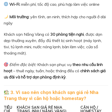
Wi-Fi:
miễn phí, tốc độ cao, phù hợp làm việc online
Môi trường:
yên tĩnh, an ninh, thích hợp cho người ở dài
ngày
Khách sạn Nắng Vàng có
30 phòng tiện nghi
, được dọn
dẹp thường xuyên, đầy đủ thiết bị sinh hoạt (máy lạnh,
tivi, tủ lạnh mini, nước nóng lạnh, bàn làm việc, cửa sổ
thoáng mát).
Điểm đặc biệt:
Khách sạn phục vụ
theo nhu cầu linh
hoạt
– thuê ngày, tuần, hoặc tháng đều có
chính sách giá
ưu đãi và hỗ trợ dọn phòng định kỳ
.
3. Vì sao nên chọn
khách sạn giá rẻ Nha
Trang
thay vì căn hộ hoặc homestay?
TIÊU
KHÁCH SẠN GIÁ RẺ NHA
CĂN HỘ /
CHÍ
TRANG (NHƯ NẮNG VÀNG)
HOMESTAY